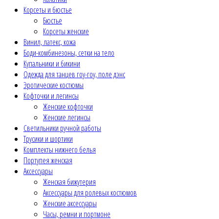
Корсеты и бюстье
Бюстье
Корсеты женские
Винил, латекс, кожа
Боди-комбинезоны, сетки на тело
Купальники и бикини
Одежда для танцев гоу-гоу, поле дэнс
Эротические костюмы
Кофточки и легинсы
Женские кофточки
Женские легинсы
Светильники ручной работы
Трусики и шортики
Комплекты нижнего белья
Портупея женская
Аксессуары
Женская бижутерия
Аксессуары для ролевых костюмов
Женские аксессуары
Часы, ремни и портмоне