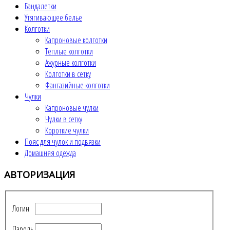
Бандалетки
Утягивающее белье
Колготки
Капроновые колготки
Теплые колготки
Ажурные колготки
Колготки в сетку
Фантазийные колготки
Чулки
Капроновые чулки
Чулки в сетку
Короткие чулки
Пояс для чулок и подвязки
Домашняя одежда
АВТОРИЗАЦИЯ
Логин
Пароль