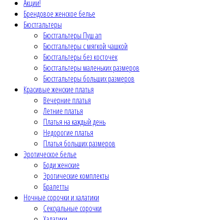
Акции!
Брендовое женское белье
Бюстгальтеры
Бюстгальтеры Пуш ап
Бюстгальтеры с мягкой чашкой
Бюстгальтеры без косточек
Бюстгальтеры маленьких размеров
Бюстгальтеры больших размеров
Красивые женские платья
Вечерние платья
Летние платья
Платья на каждый день
Недорогие платья
Платья больших размеров
Эротическое белье
Боди женские
Эротические комплекты
Бралетты
Ночные сорочки и халатики
Сексуальные сорочки
Халатики