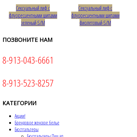
Сексуальный лиф с
Сексуальный лиф с
флуоресцентными шипами
флуоресцентными шипами
зеленый-S/M
фиолетовый-S/M
ПОЗВОНИТЕ
НАМ
8-913-043-6661
8-913-523-8257
КАТЕГОРИИ
Акции!
Брендовое женское белье
Бюстгальтеры
Бюстгальтеры Пуш ап