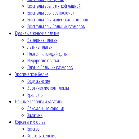
Бюстгальтеры с мягкой чашкой
Бюстгальтеры без косточек
Бюстгальтеры маленьких размеров
Бюстгальтеры больших размеров
Красивые женские платья
Вечерние платья
Летние платья
Платья на каждый день
Недорогие платья
Платья больших размеров
Эротическое белье
Боди женские
Эротические комплекты
Бралетты
Ночные сорочки и халатики
Сексуальные сорочки
Халатики
Корсеты и бюстье
Бюстье
Корсеты женские