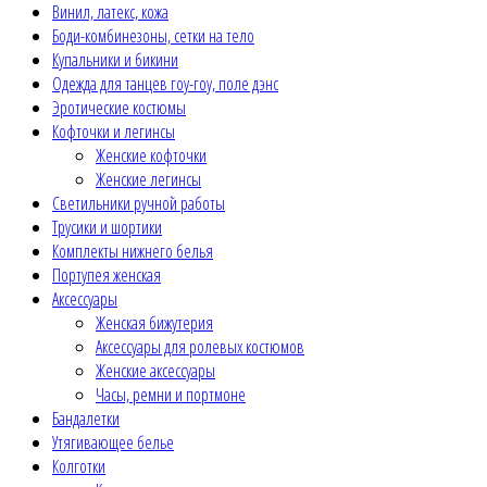
Винил, латекс, кожа
Боди-комбинезоны, сетки на тело
Купальники и бикини
Одежда для танцев гоу-гоу, поле дэнс
Эротические костюмы
Кофточки и легинсы
Женские кофточки
Женские легинсы
Светильники ручной работы
Трусики и шортики
Комплекты нижнего белья
Портупея женская
Аксессуары
Женская бижутерия
Аксессуары для ролевых костюмов
Женские аксессуары
Часы, ремни и портмоне
Бандалетки
Утягивающее белье
Колготки