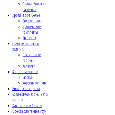
Платья больших
размеров
Эротическое белье
Боди женские
Эротические
комплекты
Бралетты
Ночные сорочки и
халатики
Сексуальные
сорочки
Халатики
Корсеты и бюстье
Бюстье
Корсеты женские
Винил, латекс, кожа
Боди-комбинезоны, сетки
на тело
Купальники и бикини
Одежда для танцев гоу-