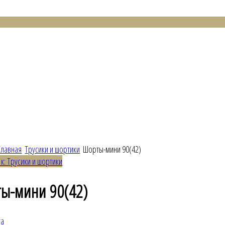
Главная
Трусики и шортики
Шорты-мини 90(42)
 к: Трусики и шортики
ы-мини 90(42)