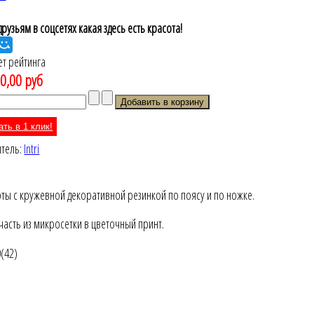
рузьям в соцсетях какая здесь есть красота!
ет рейтинга
0,00 руб
ать в 1 клик!
итель:
Intri
ты с кружевной декоративной резинкой по поясу и по ножке.
часть из микросетки в цветочный принт.
0(42)