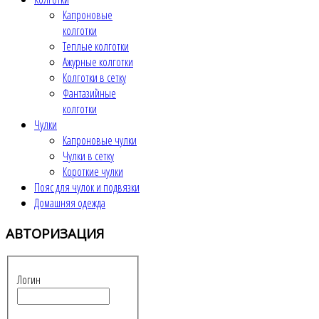
Капроновые
колготки
Теплые колготки
Ажурные колготки
Колготки в сетку
Фантазийные
колготки
Чулки
Капроновые чулки
Чулки в сетку
Короткие чулки
Пояс для чулок и подвязки
Домашняя одежда
АВТОРИЗАЦИЯ
Логин