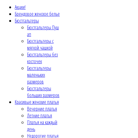
Акции!
Брендовое женское белье
Бюстгальтеры
Бюстгальтеры Пуш
ап
Бюстгальтеры с
мягкой чашкой
Бюстгальтеры без
косточек
Бюстгальтеры
маленьких
размеров
Бюстгальтеры
больших размеров
Красивые женские платья
Вечерние платья
Летние платья
Платья на каждый
день
Недорогие платья