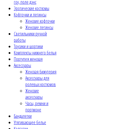
гоу, поле дэнс
Эротические костюмы
Кофточки и легинсы
Женские кофточки
Женские легинсы
Светильники ручной
работы
Трусики и шортики
Комплекты нижнего белья
Портупея женская
Аксессуары
Женская бижутерия
Аксессуары для
ролевых костюмов
Женские
аксессуары
Часы, ремни и
портмоне
Бандалетки
Утягивающее белье
Колготки