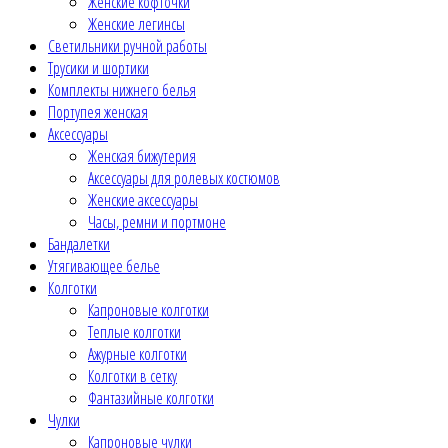
Женские кофточки
Женские легинсы
Светильники ручной работы
Трусики и шортики
Комплекты нижнего белья
Портупея женская
Аксессуары
Женская бижутерия
Аксессуары для ролевых костюмов
Женские аксессуары
Часы, ремни и портмоне
Бандалетки
Утягивающее белье
Колготки
Капроновые колготки
Теплые колготки
Ажурные колготки
Колготки в сетку
Фантазийные колготки
Чулки
Капроновые чулки