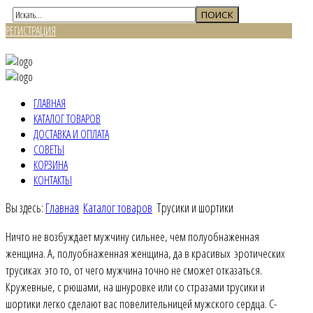
РЕГИСТРАЦИЯ
ВХОД
ГЛАВНАЯ
КАТАЛОГ ТОВАРОВ
ДОСТАВКА И ОПЛАТА
СОВЕТЫ
КОРЗИНА
КОНТАКТЫ
Вы здесь:
Главная
Каталог товаров
Трусики и шортики
Ничто не возбуждает мужчину сильнее, чем полуобнаженная
женщина. А, полуобнаженная женщина, да в красивых эротических
трусиках это то, от чего мужчина точно не сможет отказаться.
Кружевные, с рюшами, на шнуровке или со стразами трусики и
шортики легко сделают вас повелительницей мужского сердца. С-