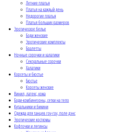
Летние платья
Платья на каждый день
Недорогие платья
Платья больших размеров
Эротическое белье
Боди женские
Эротические комплекты
Бралетты
Ночные сорочки и халатики
Сексуальные сорочки
Халатики
Корсеты и бюстье
Бюстье
Корсеты женские
Винил, латекс, кожа
Боди-комбинезоны, сетки на тело
Купальники и бикини
Одежда для танцев гоу-гоу, поле дэнс
Эротические костюмы
Кофточки и легинсы