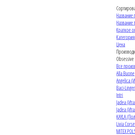
Сортирова
Название 
Название 
Краткое о
Категория
Цена
Производи
Obsessive
Все произ
Alla Buone
Angelica (
Baci-Linge
Intri
Jadea (Ит
Jadea (Ит
KAYLA (По
Livia Cors
MITEX POL