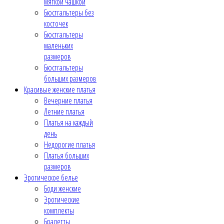
мягкой чашкой
Бюстгальтеры без
косточек
Бюстгальтеры
маленьких
размеров
Бюстгальтеры
больших размеров
Красивые женские платья
Вечерние платья
Летние платья
Платья на каждый
день
Недорогие платья
Платья больших
размеров
Эротическое белье
Боди женские
Эротические
комплекты
Бралетты