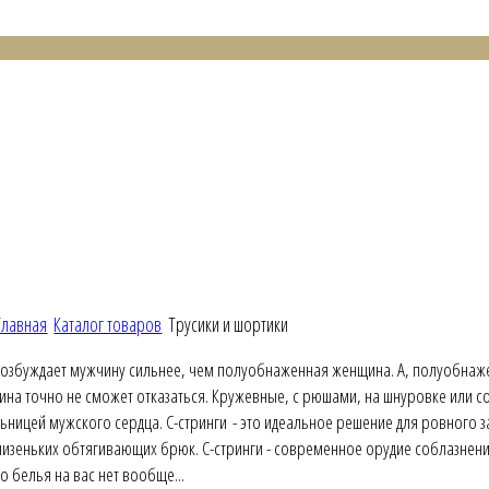
Главная
Каталог товаров
Трусики и шортики
возбуждает мужчину сильнее, чем полуобнаженная женщина. А, полуобнажен
ина точно не сможет отказаться. Кружевные, с рюшами, на шнуровке или со
ьницей мужского сердца. С-стринги - это идеальное решение для ровного 
низеньких обтягивающих брюк. С-стринги - современное орудие соблазнен
о белья на вас нет вообще...