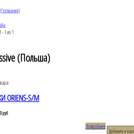
 (Германия)
alia
 - 1 из 1
ssive (Польша)
овара:
КИ ORIENS-S/M
0 руб
Подробнее