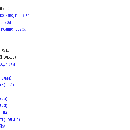
ть по
производителя +/-
товара
писание товара
тель:
 (Польша)
водители
Италия)
rie (США)
алия)
алия)
льша)
etti (Польша)
SKA