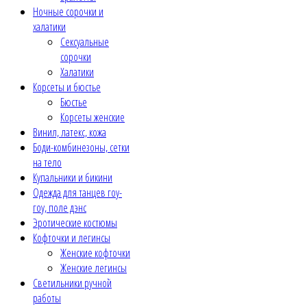
Ночные сорочки и
халатики
Сексуальные
сорочки
Халатики
Корсеты и бюстье
Бюстье
Корсеты женские
Винил, латекс, кожа
Боди-комбинезоны, сетки
на тело
Купальники и бикини
Одежда для танцев гоу-
гоу, поле дэнс
Эротические костюмы
Кофточки и легинсы
Женские кофточки
Женские легинсы
Светильники ручной
работы