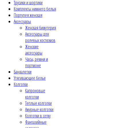
Трусики и шортики
Комплекты нижнего белья
Портупея женская
Аксессуары
Женская бижутерия
Аксессуары для
ролевых костюмов
Женские
аксессуары
Часы, ремни и
портмоне
Бандалетки
Утягивающее белье
Колготки
Капроновые
колготки
Теплые колготки
Ажурные колготки
Колготки в сетку
Фантазийные