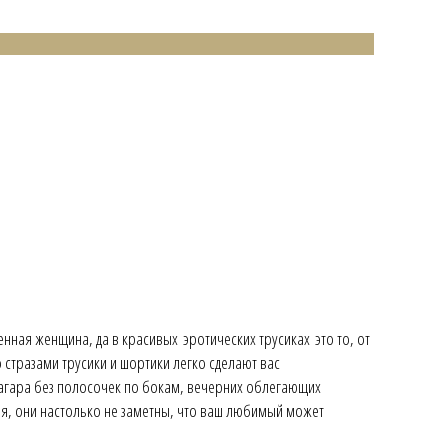
ная женщина, да в красивых эротических трусиках это то, от
 стразами трусики и шортики легко сделают вас
загара без полосочек по бокам, вечерних облегающих
ия, они настолько не заметны, что ваш любимый может