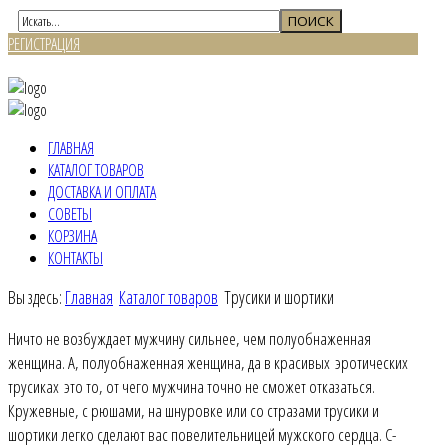
РЕГИСТРАЦИЯ
ВХОД
ГЛАВНАЯ
КАТАЛОГ ТОВАРОВ
ДОСТАВКА И ОПЛАТА
СОВЕТЫ
КОРЗИНА
КОНТАКТЫ
Вы здесь:
Главная
Каталог товаров
Трусики и шортики
Ничто не возбуждает мужчину сильнее, чем полуобнаженная
женщина. А, полуобнаженная женщина, да в красивых эротических
трусиках это то, от чего мужчина точно не сможет отказаться.
Кружевные, с рюшами, на шнуровке или со стразами трусики и
шортики легко сделают вас повелительницей мужского сердца. С-