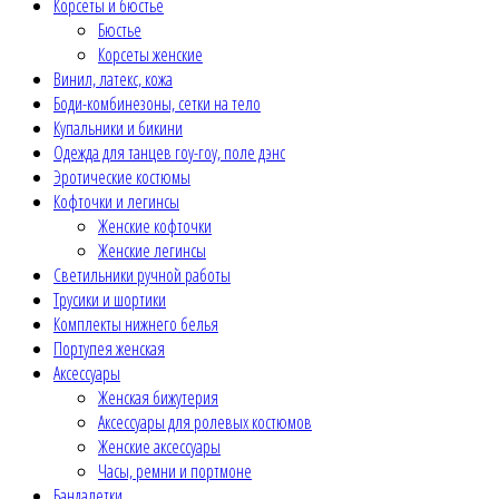
Корсеты и бюстье
Бюстье
Корсеты женские
Винил, латекс, кожа
Боди-комбинезоны, сетки на тело
Купальники и бикини
Одежда для танцев гоу-гоу, поле дэнс
Эротические костюмы
Кофточки и легинсы
Женские кофточки
Женские легинсы
Светильники ручной работы
Трусики и шортики
Комплекты нижнего белья
Портупея женская
Аксессуары
Женская бижутерия
Аксессуары для ролевых костюмов
Женские аксессуары
Часы, ремни и портмоне
Бандалетки