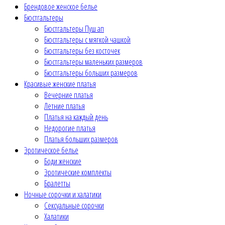
Брендовое женское белье
Бюстгальтеры
Бюстгальтеры Пуш ап
Бюстгальтеры с мягкой чашкой
Бюстгальтеры без косточек
Бюстгальтеры маленьких размеров
Бюстгальтеры больших размеров
Красивые женские платья
Вечерние платья
Летние платья
Платья на каждый день
Недорогие платья
Платья больших размеров
Эротическое белье
Боди женские
Эротические комплекты
Бралетты
Ночные сорочки и халатики
Сексуальные сорочки
Халатики