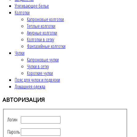
Утягивающее белье
Колготки
Капроновые колготки
Теплые колготки
Ажурные колготки
Колготки в сетку
Фантазийные колготки
Чулки
Капроновые чулки
Чулки в сетку
Короткие чулки
Пояс для чулок и подвязки
Домашняя одежда
АВТОРИЗАЦИЯ
Логин
Пароль