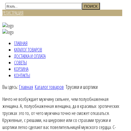
РЕГИСТРАЦИЯ
ВХОД
ГЛАВНАЯ
КАТАЛОГ ТОВАРОВ
ДОСТАВКА И ОПЛАТА
СОВЕТЫ
КОРЗИНА
КОНТАКТЫ
Вы здесь:
Главная
Каталог товаров
Трусики и шортики
Ничто не возбуждает мужчину сильнее, чем полуобнаженная
женщина. А, полуобнаженная женщина, да в красивых эротических
трусиках это то, от чего мужчина точно не сможет отказаться.
Кружевные, с рюшами, на шнуровке или со стразами трусики и
шортики легко сделают вас повелительницей мужского сердца. С-