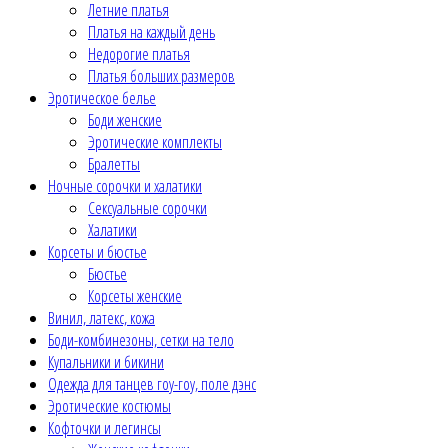
Летние платья
Платья на каждый день
Недорогие платья
Платья больших размеров
Эротическое белье
Боди женские
Эротические комплекты
Бралетты
Ночные сорочки и халатики
Сексуальные сорочки
Халатики
Корсеты и бюстье
Бюстье
Корсеты женские
Винил, латекс, кожа
Боди-комбинезоны, сетки на тело
Купальники и бикини
Одежда для танцев гоу-гоу, поле дэнс
Эротические костюмы
Кофточки и легинсы