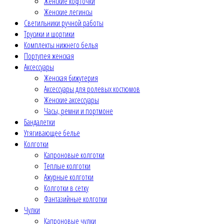
Женские кофточки
Женские легинсы
Светильники ручной работы
Трусики и шортики
Комплекты нижнего белья
Портупея женская
Аксессуары
Женская бижутерия
Аксессуары для ролевых костюмов
Женские аксессуары
Часы, ремни и портмоне
Бандалетки
Утягивающее белье
Колготки
Капроновые колготки
Теплые колготки
Ажурные колготки
Колготки в сетку
Фантазийные колготки
Чулки
Капроновые чулки