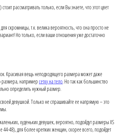
 стоит рассматривать только, если Вы знаете, что этот цвет
для скромницы, т.к. велика вероятность, что она просто не
 вариант! Но только, если ваши отношения уже достаточно
рок. Красивая вещь неподходящего размера может даже
го размера, например
сетку на тело
. Но так как большинство
ельно определить нужный размер.
 своей девушкой. Только не спрашивайте ее напрямую – это
амы.
я маленьких, худеньких девушек, вероятно, подойдут размеры XS
е 44-48), для более крепких женщин, скорее всего, подойдет