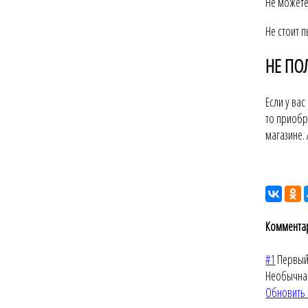
Не можете
Не стоит 
НЕ ПО
Если у ва
то приоб
магазине. 
Коммента
#1
Первы
Необычная
Обновить 