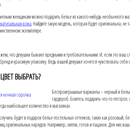
.
антным женщинам можно подарить белье из какого-нибудь необычного ма
 натуральная кожа
. Найдите такую модель, которая будет оригинальна, не та
динственном экземпляре.
ажем, что девушки бывают вредными и требовательными. И, если это ваш с
 бренд и красивую упаковку. Ведь вашей девушке хочется чувствовать себя
 ЦВЕТ ВЫБРАТЬ?
Беспроигрышные варианты – черный и белый.
гардероб. Боитесь подарить что-то пестрое
егда наибольшее количество в магазинах.
олучить будет в подарок белье постельных оттенков, таких как розовый, 
иц оригинальных нарядов. Например, хиппи, готов и пацанок. Для них ваш