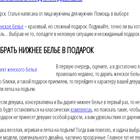
ярск. Статья написана от лица мужчины для мужчин. Помощь в выборе.
енское белье
– красивый, но сложный подарок. Подумайте, точно ли вы хот
ель… Выбрав не то, попадете в неловкую ситуацию и неожиданный подарок 
ЫБРАТЬ НИЖНЕЕ БЕЛЬЕ В ПОДАРОК
В первую очередь, оцените, а в достаточно 
произошло недавно, то дарить женское белье 
о близки, и такой подарок приемлем, то перейдите к характеру вашей девуш
ли легка на подъем.
 если девушка, консервативна и Вы дарите нижнее белье в первый раз, то 
о будет остановиться на классических
комплектах
, но поискать такие, что
одарок не принесет девушке особой радости, а вам удовольствия от дарен
шка веселая, игривая и легка на подъем? Тогда вам повезло, и задача выб
 модели, оригинального дизайна, частично прозрачные. Главное тут не п