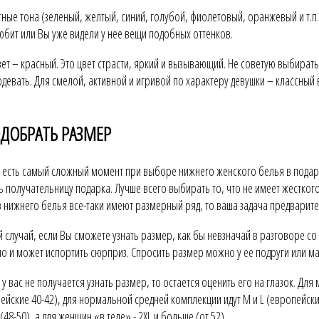
тные тона (зеленый, желтый, синий, голубой, фиолетовый, оранжевый и т.п.)
юбит или Вы уже видели у нее вещи подобных оттенков.
ет – красный. Это цвет страсти, яркий и вызывающий. Не советую выбирать 
 одевать. Для смелой, активной и игривой по характеру девушки – классный
ОДОБРАТЬ РАЗМЕР
 и есть самый сложный момент при выборе нижнего женского белья в пода
ь получательницу подарка. Лучше всего выбирать то, что не имеет жестко
 нижнего белья все-таки имеют размерный ряд, то ваша задача предварит
 случай, если Вы сможете узнать размер, как бы невзначай в разговоре со
о и может испортить сюрприз. Спросить размер можно у ее подруги или м
 у вас не получается узнать размер, то остается оценить его на глазок. Дл
пейские 40-42), для нормальной средней комплекции идут M и L (европейски
(48-50), а для женщин «в теле» - 2XL и больше (от 52).