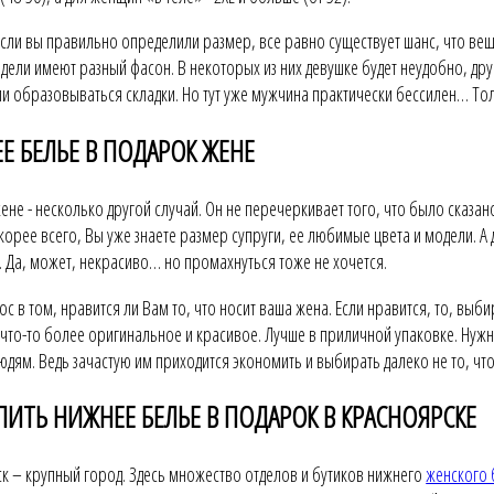
если вы правильно определили размер, все равно существует шанс, что вещь
дели имеют разный фасон. В некоторых из них девушке будет неудобно, друг
ли образовываться складки. Но тут уже мужчина практически бессилен… То
Е БЕЛЬЕ В ПОДАРОК ЖЕНЕ
ене - несколько другой случай. Он не перечеркивает того, что было сказа
корее всего, Вы уже знаете размер супруги, ее любимые цвета и модели. А 
 Да, может, некрасиво… но промахнуться тоже не хочется.
ос в том, нравится ли Вам то, что носит ваша жена. Если нравится, то, вы
 что-то более оригинальное и красивое. Лучше в приличной упаковке. Нужн
юдям. Ведь зачастую им приходится экономить и выбирать далеко не то, что
УПИТЬ НИЖНЕЕ БЕЛЬЕ В ПОДАРОК В КРАСНОЯРСКЕ
к – крупный город. Здесь множество отделов и бутиков нижнего
женского 