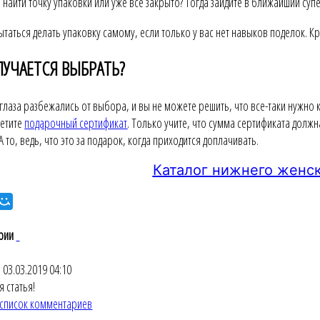
 найти точку упаковки или уже все закрыто? Тогда зайдите в ближайший су
пытаться делать упаковку самому, если только у вас нет навыков поделок. 
ЛУЧАЕТСЯ ВЫБРАТЬ?
с глаза разбежались от выбора, и вы не можете решить, что все-таки нужно 
ретите
подарочный сертификат
. Только учите, что сумма сертификата долж
А то, ведь, что это за подарок, когда приходится доплачивать.
Каталог нижнего женск
рии
й
03.03.2019 04:10
 статья!
список комментариев