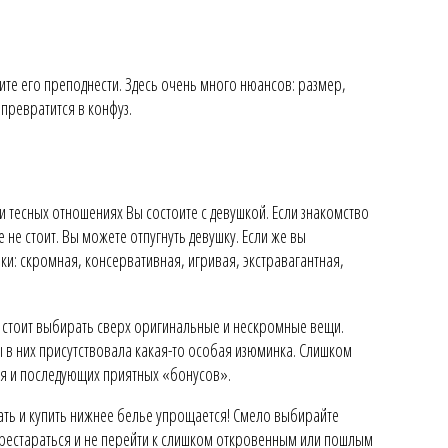
ите его преподнести. Здесь очень много нюансов: размер,
превратится в конфуз.
ли тесных отношениях Вы состоите с девушкой. Если знакомство
не стоит. Вы можете отпугнуть девушку. Если же вы
ки: скромная, консервативная, игривая, экстравагантная,
не стоит выбирать сверх оригинальные и нескромные вещи.
бы в них присутствовала какая-то особая изюминка. Слишком
ия и последующих приятных «бонусов».
рать и купить нижнее белье упрощается! Смело выбирайте
ерестараться и не перейти к слишком откровенным или пошлым