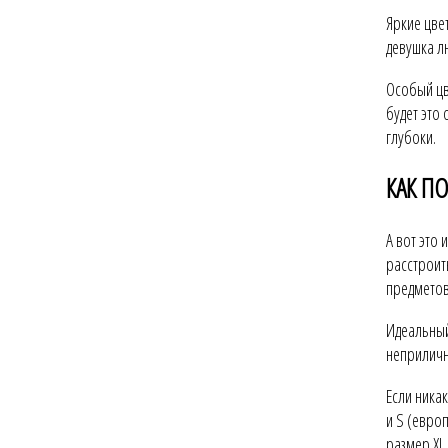
Яркие цве
девушка л
Особый цв
будет это
глубоки.
КАК П
А вот это
расстроит
предметов
Идеальный
неприличн
Если никак
и S (евро
размер XL 