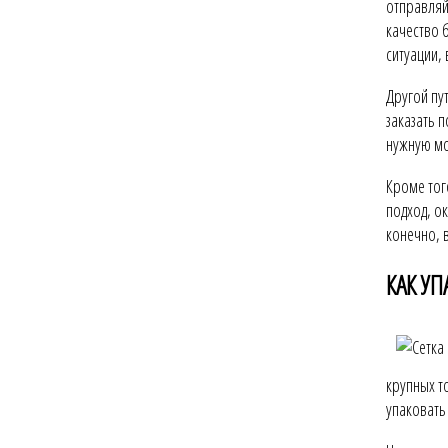
отправляй
качество 
ситуации,
Другой пу
заказать 
нужную мо
Кроме тог
подход, о
конечно, 
КАК У
крупных т
упаковать