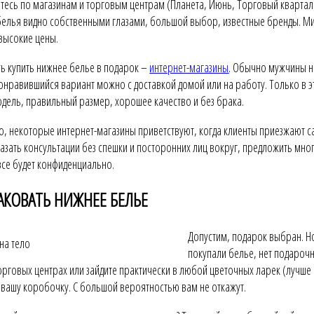
тесь по магазинам и торговым центрам (Планета, Июнь, Торговый квартал)
белья видно собственными глазами, большой выбор, известные бренды. Ми
 высокие цены.
ть купить нижнее белье в подарок –
интернет-магазины
. Обычно мужчины не
понравившийся вариант можно с доставкой домой или на работу. Только в э
дель, правильный размер, хорошее качество и без брака.
о, некоторые интернет-магазины приветствуют, когда клиенты приезжают с
казать консультации без спешки и посторонних лиц вокруг, предложить мног
все будет конфиденциально.
ПАКОВАТЬ НИЖНЕЕ БЕЛЬЕ
Допустим, подарок выбран. Но
покупали белье, нет подарочн
орговых центрах или зайдите практически в любой цветочных ларек (лучше
 вашу коробочку. С большой вероятностью вам не откажут.