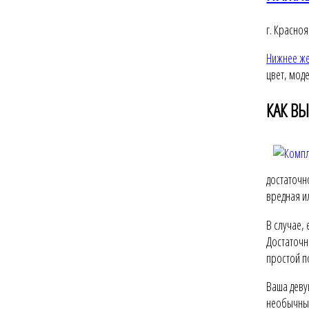
г. Красно
Нижнее ж
цвет, мод
КАК В
достаточн
вредная и
В случае,
Достаточн
простой п
Ваша деву
необычные