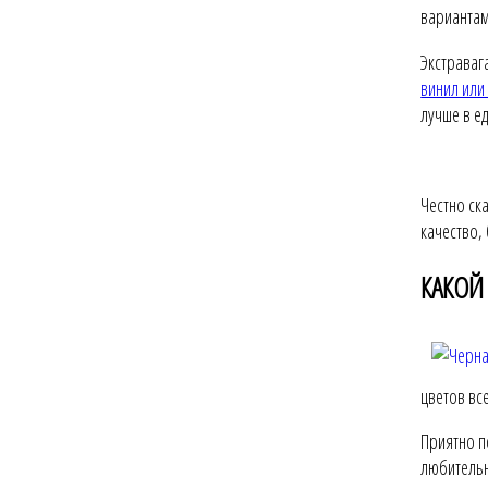
вариантам
Экстраваг
винил или
лучше в е
Честно ск
качество,
КАКОЙ
цветов вс
Приятно п
любительн