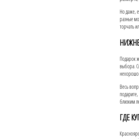
Но даже, 
разные мо
торчать и
НИЖНЕ
Подарок ж
выбора. С
нехорошо.
Весь вопр
подарите,
близким л
ГДЕ К
Красноярс